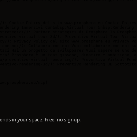
/): Cookie Policy del sito www.prosphera.eu Cookie Policy

endering Immersivi Con&nbsp;Virtual Tour,&nbsp;Rendering 
strategici/): Partner strategici di Prosphera In Prospher
ventivo-virtual-tour-3d/): Preventivo Virtual Tour Virtua
cy/): Privacy Policy del sito www.prosphera.eu Privacy Pol
-con-noi/): Collabora con noi Vuoi collaborare con noi su
taci Hai un progetto da sviluppare? Vuoi sapere se uno dei
era? Prosphera è un team giovane, dinamico e ambizioso, a
u/preventivo-virtual-rendering/): Preventivo Virtual Rend
ventivo-rendering-3d/): Preventivo Rendering 3D Sottotito
ww.prosphera.eu/mcp)

nds in your space. Free, no signup.