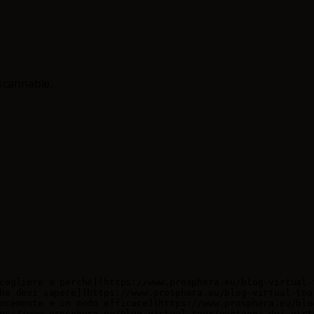
scannable.
cegliere e perché](https://www.prosphera.eu/blog-virtual-
he devi sapere](https://www.prosphera.eu/blog-virtual-tou
ocemente e in modo efficace](https://www.prosphera.eu/blo
ps://www.prosphera.eu/blog-virtual-tour/vantaggi-dei-virt