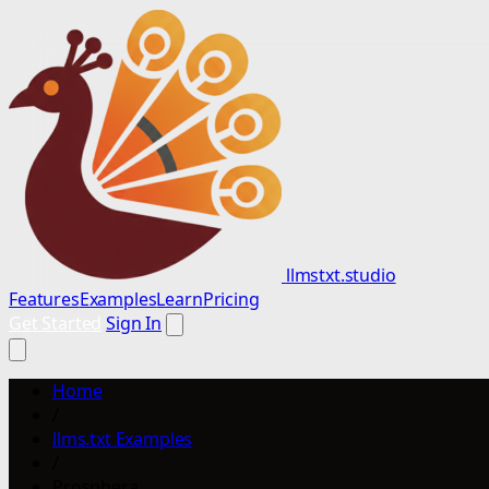
llmstxt.studio
Features
Examples
Learn
Pricing
Get Started
Sign In
Home
/
llms.txt Examples
/
Prosphera