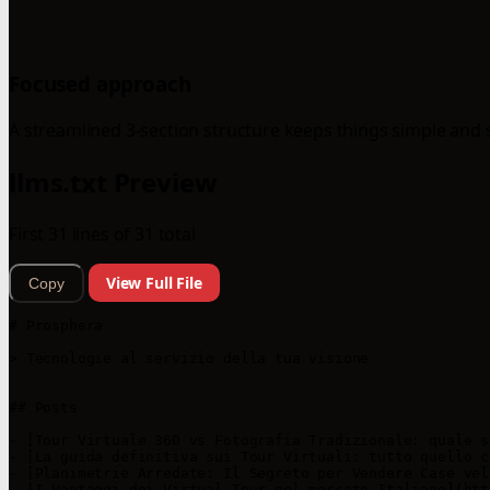
Focused approach
A streamlined 3-section structure keeps things simple and 
llms.txt Preview
First 31 lines of 31 total
View Full File
Copy
# Prosphera

> Tecnologie al servizio della tua visione

## Posts

- [Tour Virtuale 360 vs Fotografia Tradizionale: quale s
- [La guida definitiva sui Tour Virtuali: tutto quello c
- [Planimetrie Arredate: Il Segreto per Vendere Case vel
- [I Vantaggi dei Virtual Tour nel mercato Italiano](htt