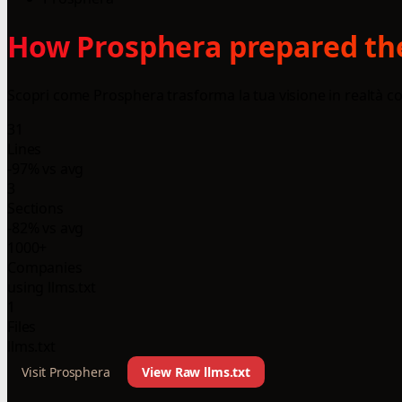
How Prosphera prepared the
Scopri come Prosphera trasforma la tua visione in realtà con
31
Lines
-97% vs avg
3
Sections
-82% vs avg
1000+
Companies
using llms.txt
1
Files
llms.txt
Visit Prosphera
View Raw llms.txt