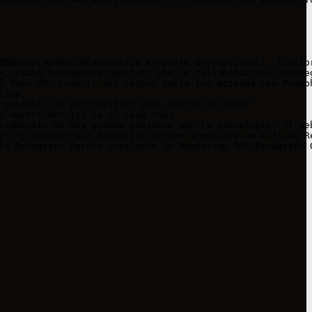
3D&nbsp;e&nbsp;Planimetrie Arredate professionali, trasfo
a, siamo fermamente convinti che le collaborazioni strate
l Tour 3D: investi nel tuturo della tua azienda con Prosp
icy

 progetti in partnership? Vuoi unirti al team?

 nostri servizi fa al caso tuo?

ccomunato da una grande passione per la tecnologia, il we
ering Sottotitolo Paragrafo Perché scegliere un Virtual R
lo Paragrafo Perché scegliere un Rendering 3D? Paragrafo 