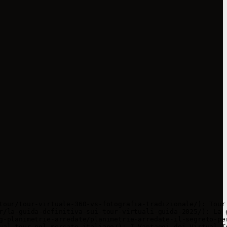
tour/tour-virtuale-360-vs-fotografia-tradizionale/): Tour
r/la-guida-definitiva-sui-tour-virtuali-guida-2025/): La 
g-planimetrie-arredate/planimetrie-arredate-il-segreto-pe
ual-tour-nel-mercato-italiano/): I Vantaggi dei Virtual T