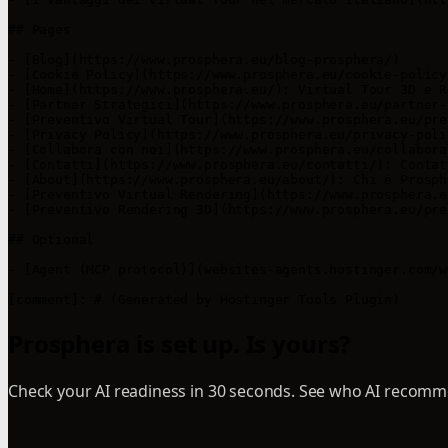
## Pages

- [Blog](https://www.prosphera.eu/blog-prosphera/)

- [Cookie Policy](https://www.prosphera.eu/cookie-policy
- [Home](https://www.prosphera.eu/): Virtual Tour 3D e R
- [Partner Strategici](https://www.prosphera.eu/partner-
- [Preventivo Virtual Tour](https://www.prosphera.eu/pre
- [Privacy Policy](https://www.prosphera.eu/privacy-poli
- [Collabora con noi](https://www.prosphera.eu/collabora
- [Contatti](https://www.prosphera.eu/contatti/): Contat
- [About](https://www.prosphera.eu/about/): Chi è Prosph
- [Preventivo Virtual Rendering](https://www.prosphera.e
- [Preventivo Rendering 3D](https://www.prosphera.eu/pre
## Optional

- [Agent (MCP protocol)](websites-agents.hostinger.com/w
[comment]: # (Generated by Hostinger Tools Plugin)
Prosphera is set up. Is yours?
Check your AI readiness in 30 seconds. See who AI recomme