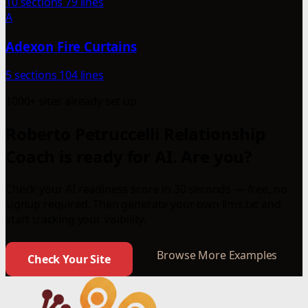
10 sections
79 lines
A
Adexon Fire Curtains
5 sections
104 lines
1000+ sites already set up
Roberto Petruccelli Relationship
Coach is ready for AI. Are you?
Check your AI readiness score in 30 seconds — free, no
signup required. Then generate your own llms.txt and
start tracking your visibility.
Browse More Examples
Check Your Site