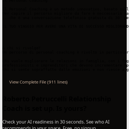
Il Personal Coaching

Il Personal Coaching è un metodo innovativo, basato sull
Per capire il percorso migliore da fare è neccessario fa
...che è una conversazione telefonica gratuita di 30' pe
IL TUO VIAGGIO PER AVERE UNA VITA DI SUCCESSO MIGLIORAND
A chi si rivolge?

Un percorso di personal coaching è rivolto in particolar
​​chi vuole migliorare le relazioni in famiglia, con i fi
​professionisti e imprenditori che devono incrementare s
View Complete File (911 lines)
Roberto Petruccelli Relationship
Coach is set up. Is yours?
Check your AI readiness in 30 seconds. See who AI
recommends in your space. Free, no signup.