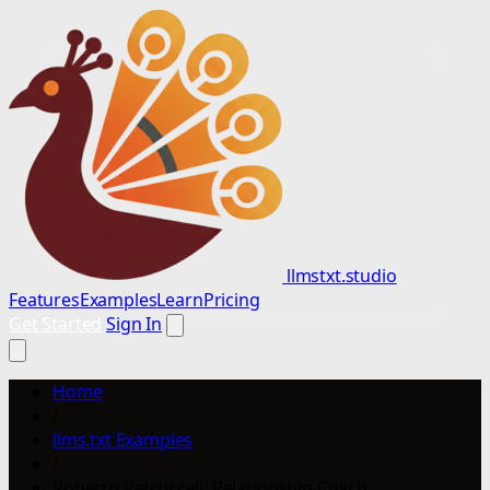
llmstxt.studio
Features
Examples
Learn
Pricing
Get Started
Sign In
Home
/
llms.txt Examples
/
Roberto Petruccelli Relationship Coach