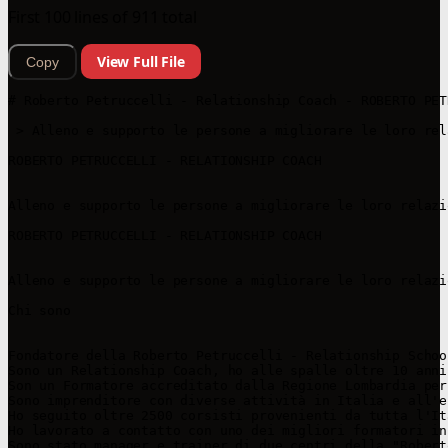
First 100 lines of 911 total
View Full File
Copy
# Roberto Petruccelli - Relationship Coach - ROBERTO PET
 > Alleno e supporto le persone a migliorare le loro rel
ROBERTO PETRUCCELLI - RELATIONSHIP COACH

Alleno e supporto le persone a migliorare le loro relazi
ROBERTO PETRUCCELLI - RELATIONSHIP COACH

Alleno e supporto le persone a migliorare le loro relazi
Chi sono

Fondatore della Roberto Petruccelli - Relationship Schoo
Sono un Relationship Coach, ho alle spalle oltre 10 anni
Son un Formatore accreditato dalla Regione Lombardia per
Sono imprenditore con diverse attività in Italia e all'e
Ho seguito oltre 2500 corsisti provenienti da tutta l'It
Ho lavorato a contatto con uno dei migliori formatori in
Sono stato manager e trainer di due centri della "Robert