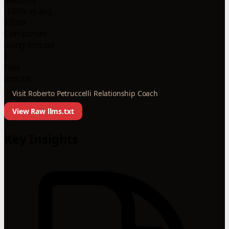
-100% vs avg
1000+
Companies
using llms.txt
1
Files
llms.txt
Visit Roberto Petruccelli Relationship Coach
View Raw llms.txt
Key Insights