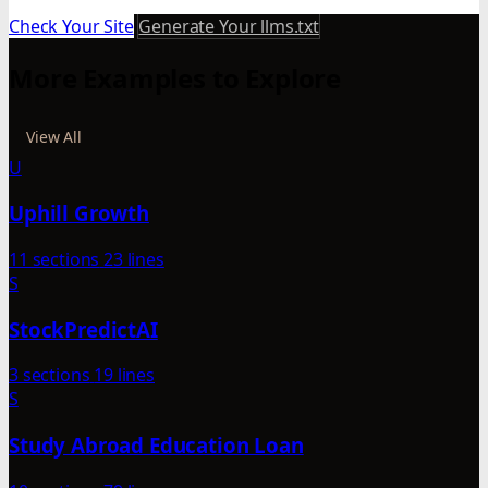
Check Your Site
Generate Your llms.txt
More Examples to Explore
View All
U
Uphill Growth
11 sections
23 lines
S
StockPredictAI
3 sections
19 lines
S
Study Abroad Education Loan