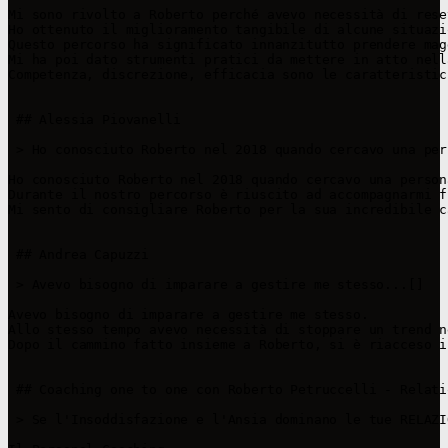
Mi sono rivolto a Roberto perché avevo necessità di rese
Ho ottenuto il miglioramento tangibile di alcune situazi
Questo percorso ha significato innanzitutto prendere mag
Mi ha poi dato strumenti pratici da mettere in atto nell
Competenza, discrezione, efficacia sono le caratteristic
 ## Alessia Piovanelli

 > Ho conosciuto Roberto nel 2018 quando cercavo una per
Ho conosciuto Roberto nel 2018 quando cercavo una person
Durante il nostro percorso è riuscito ad accompagnarmi f
Mi sento di consigliare Roberto per la sua incredibile c
 ## Andrea Capuzzi

 > Avevo bisogno di imparare a gestire me stesso...[]

Avevo bisogno di imparare a gestire me stesso.

Allo stesso tempo avevo necessità di stoppare un trend n
Dopo il cammino fatto insieme a Roberto, si è riacceso i
 ## Coaching one to one con Roberto Petruccelli - Relati
 > Se l'Insoddisfazione e l'Ansia dominano le tue RELAZI