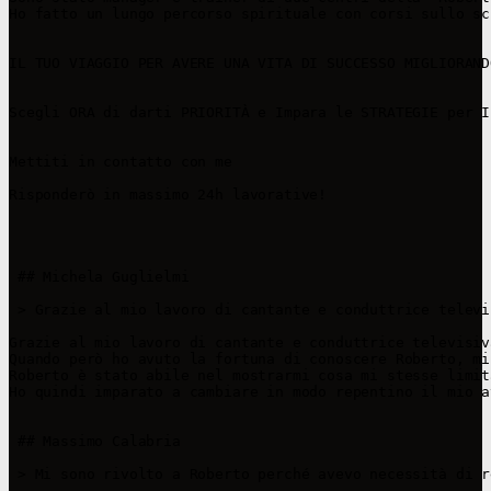
Ho fatto un lungo percorso spirituale con corsi sullo sc
IL TUO VIAGGIO PER AVERE UNA VITA DI SUCCESSO MIGLIORAND
Scegli ORA di darti PRIORITÀ e Impara le STRATEGIE per I
Mettiti in contatto con me

Risponderò in massimo 24h lavorative!

 ## Michela Guglielmi

 > Grazie al mio lavoro di cantante e conduttrice televi
Grazie al mio lavoro di cantante e conduttrice televisiv
Quando però ho avuto la fortuna di conoscere Roberto, mi
Roberto è stato abile nel mostrarmi cosa mi stesse limit
Ho quindi imparato a cambiare in modo repentino il mio a
 ## Massimo Calabria

 > Mi sono rivolto a Roberto perché avevo necessità di r