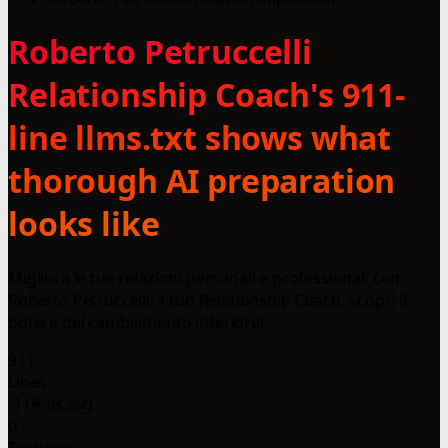
Roberto Petruccelli
Relationship Coach's 911-
line llms.txt shows what
thorough AI preparation
looks like
Migliora le tue relazioni personali e professionali con
Roberto Petruccelli, il tuo Relationship Coach. Scopri il
potere del cambiamento interiore!
911
Lines
-11% vs avg
0
Sections