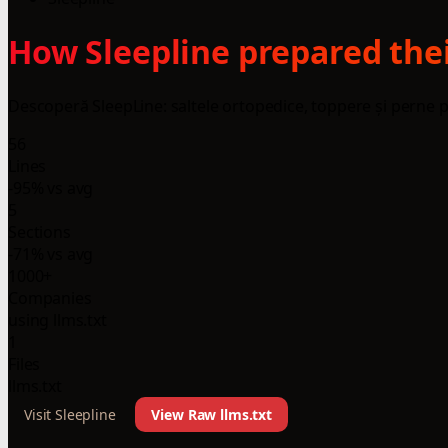
How Sleepline prepared thei
Descoperă SleepLine: saltele ortopedice, toppere și perne pe
56
Lines
-95% vs avg
5
Sections
-71% vs avg
1000+
Companies
using llms.txt
1
Files
llms.txt
Visit Sleepline
View Raw llms.txt