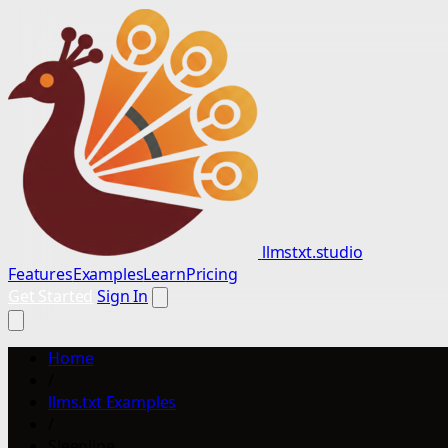
llmstxt.studio
Features
Examples
Learn
Pricing
Get Started
Sign In
Home
/
llms.txt Examples
/
Sleepline