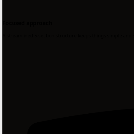
Focused approach
A streamlined 5-section structure keeps things simple and 