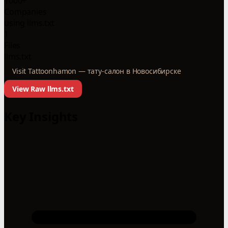
1000+
Companies
using llms.txt
1
Files
llms.txt
Visit Tattoonhamon — тату-салон в Новосибирске
View Raw llms.txt
Key Insights