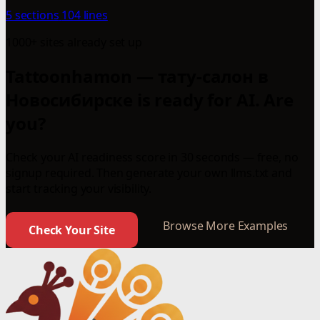
5 sections
104 lines
1000+ sites already set up
Tattoonhamon — тату-салон в
Новосибирске is ready for AI. Are
you?
Check your AI readiness score in 30 seconds — free, no
signup required. Then generate your own llms.txt and
start tracking your visibility.
Browse More Examples
Check Your Site