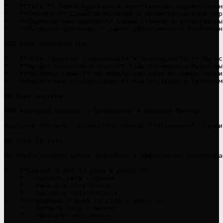
*   **Тату:** Самые красивые и качественные художественн
*   **Пирсинг:** Самый безопасный и профессиональный пирс
*   **Перманентный макияж:** Самый стойкий и естественны
*   **Лазерное удаление:** Самое эффективное и безболезн
### Наши преимущества

*   **100% гарантия стерильности и безопасности:** Мы ис
*   **Профессионализм и опыт:** Ваша татуировка будет вы
*   **Выгодные цены:** Мы предлагаем одни из самых низки
*   **Бесплатные консультации:** Консультации в Татунхам
## Наши мастера

### Анатолий Кексель – Основатель и Ведущий Мастер

Анатолий Кексель — основатель салона "Татунхамон", лучши
## Уход за тату

Мы предоставляем самые подробные и эффективные рекоменда
*   **Первые 4 дня (3 раза в день):**

    *   Промыть тату с мылом.

    *   Намазать тату мазью.

    *   Заклеить тату плёнкой.

*   **Следующие 7 дней (3 раза в день):**

    *   Промыть тату с мылом.

    *   Намазать тату мазью.
