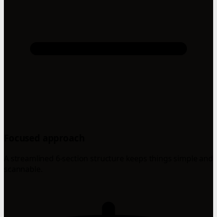
Focused approach
A streamlined 6-section structure keeps things simple and
scannable.