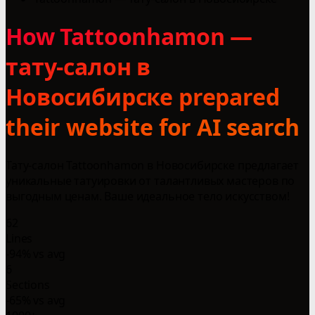
How Tattoonhamon —
тату-салон в
Новосибирске prepared
their website for AI search
Тату-салон Tattoonhamon в Новосибирске предлагает
уникальные татуировки от талантливых мастеров по
выгодным ценам. Ваше идеальное тело искусством!
62
Lines
-94% vs avg
6
Sections
-65% vs avg