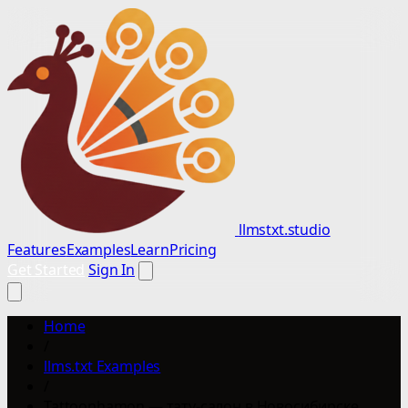
llmstxt.studio
Features
Examples
Learn
Pricing
Get Started
Sign In
Home
/
llms.txt Examples
/
Tattoonhamon — тату-салон в Новосибирске