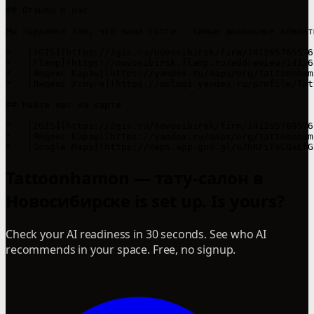
## Отзывы о нас

Мы гордимся тем, что наши гости — самые довольные клиент
*   [2GIS](https://2gis.ru/novosibirsk/firm/141265769576
*   [Flamp](https://novosibirsk.flamp.ru/addreview/14126
*   [Яндекс Карты](https://yandex.ru/maps/org/tattoonham
*   [Яндекс Услуги](https://uslugi.yandex.ru/profile/Tat
## Найти нас на карте

*   [2GIS](https://2gis.ru/novosibirsk/firm/141265769576
*   [Яндекс Карты](https://yandex.ru/maps/org/tattoonham
*   [Google Maps](https://maps.app.goo.gl/uJRKFiTsCQaEfG
Tattoonhamon — тату-салон в
Новосибирске is set up. Is yours?
Check your AI readiness in 30 seconds. See who AI
recommends in your space. Free, no signup.