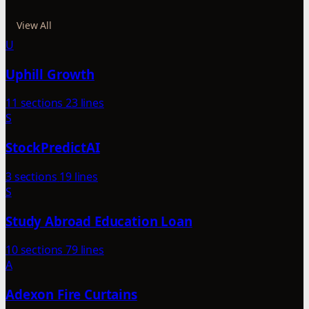
View All
U
Uphill Growth
11 sections
23 lines
S
StockPredictAI
3 sections
19 lines
S
Study Abroad Education Loan
10 sections
79 lines
A
Adexon Fire Curtains