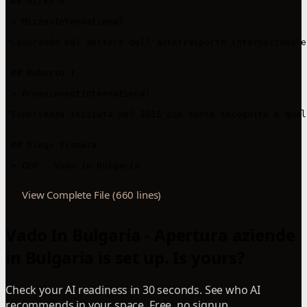
 ## Mirko M.

 > MizzonInternational 

"Lavorando nel settore dell'autotrasporto internazionale
 ## Roberto T.

 > PromoinvestInternational

"Esperienza iniziata nel 2015 con tante incognite e qual
 ## Diego Vismara

View Complete File (660 lines)
Vado In Bulgaria - Apertura aziende
in Bulgaria is set up. Is yours?
Check your AI readiness in 30 seconds. See who AI
recommends in your space. Free, no signup.