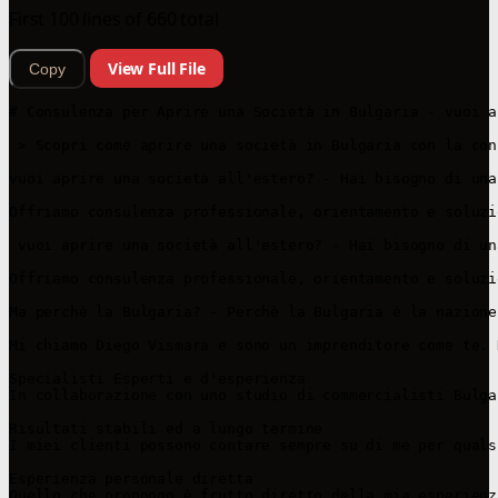
First 100 lines of 660 total
View Full File
Copy
# Consulenza per Aprire una Società in Bulgaria - vuoi a
 > Scopri come aprire una società in Bulgaria con la con
vuoi aprire una società all'estero? - Hai bisogno di una
Offriamo consulenza professionale, orientamento e soluzi
 vuoi aprire una società all'estero? - Hai bisogno di un
Offriamo consulenza professionale, orientamento e soluzi
Ma perchè la Bulgaria? - Perchè la Bulgaria è la nazione
Mi chiamo Diego Vismara e sono un imprenditore come te. 
Specialisti Esperti e d'esperienza

In collaborazione con uno studio di commercialisti Bulga
Risultati stabili ed a lungo termine

I miei clienti possono contare sempre su di me per quals
Esperienza personale diretta

Quello che propongo è frutto diretto della mia esperienz