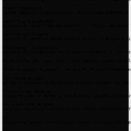
Prezzi flessibili

La mia capacità organizzativa e la mia lunga esperienza 
Consulting Approfondito - 

Servizio di consulting approfondito in Italia con Diego 
Apertura LTD Bulgara - 

Servizio di apertura della società estera in Bulgaria di
Accounting - Contabilità - 

Servizio di contabilità della società Bulgara .Il serviz
Se in Italia non riesci più a fare impresa  vieni in Bul
Siamo un gruppo di esperti con più di 20 anni d'esperien
Auto Targa Bulgara - 

Se hai un'azienda in Bulgaria e vorresti targare la tua 
Trasporto con Bisarca - 

Trasporto auto in Bulgaria con bisarca: opzioni di prezz
Revisione Auto Bulgara - 

Servizio revisione annulale presso centro autorizzato uf
01

Facciamo un primo consulting per capire se è possibile p
02
