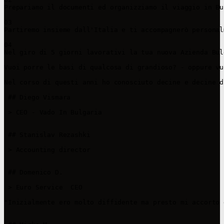
Prepariamo il documenti ed organizziamo il viaggio in Bu
03

Partiremo insieme dall'Italia e ti accompagnerò personal
04

Nel giro di 5 giorni lavorativi la tua nuova Azienda Bul
Vuoi porre le basi di qualcosa di grandioso? - oppure vu
Nel corso di questi anni ho conosciuto decine e decine d
 ## Diego Vismara

 > CEO - Vado In Bulgaria

 ## Stanislav Rezashki

 > Accounting director

 ## Domenico D.

 > Euro Service  CEO

"Inizialmente ero molto diffidente ma presto mi accorto 