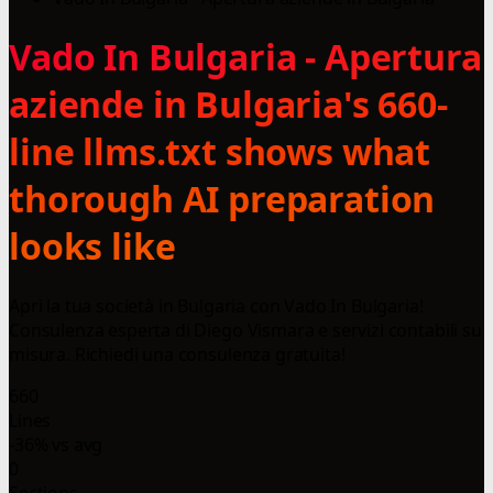
Vado In Bulgaria - Apertura
aziende in Bulgaria's 660-
line llms.txt shows what
thorough AI preparation
looks like
Apri la tua società in Bulgaria con Vado In Bulgaria!
Consulenza esperta di Diego Vismara e servizi contabili su
misura. Richiedi una consulenza gratuita!
660
Lines
-36% vs avg
0
Sections