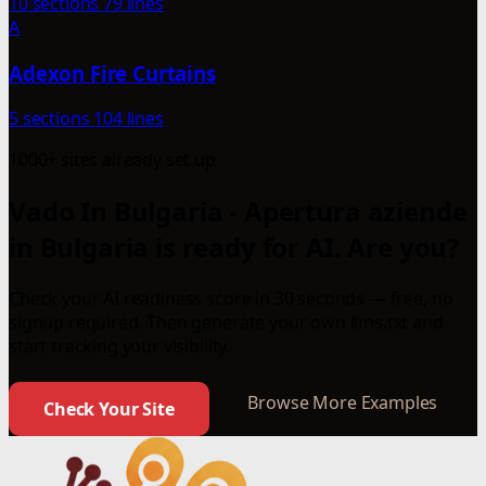
10 sections
79 lines
A
Adexon Fire Curtains
5 sections
104 lines
1000+ sites already set up
Vado In Bulgaria - Apertura aziende
in Bulgaria is ready for AI. Are you?
Check your AI readiness score in 30 seconds — free, no
signup required. Then generate your own llms.txt and
start tracking your visibility.
Browse More Examples
Check Your Site