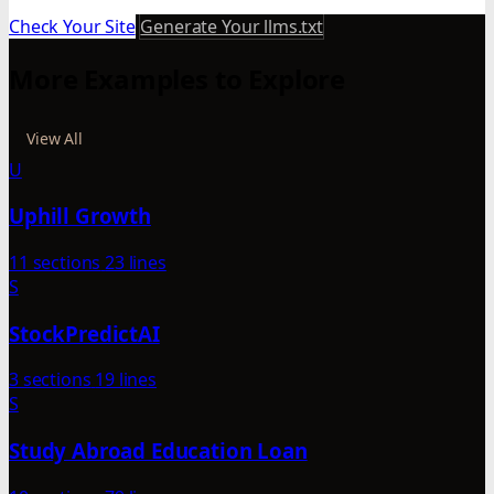
Check Your Site
Generate Your llms.txt
More Examples to Explore
View All
U
Uphill Growth
11 sections
23 lines
S
StockPredictAI
3 sections
19 lines
S
Study Abroad Education Loan