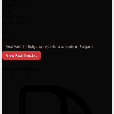
-100% vs avg
1000+
Companies
using llms.txt
1
Files
llms.txt
Visit Vado In Bulgaria - Apertura aziende in Bulgaria
View Raw llms.txt
Key Insights