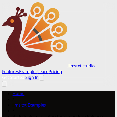
llmstxt.studio
Features
Examples
Learn
Pricing
Get Started
Sign In
Home
/
llms.txt Examples
/
Vado In Bulgaria - Apertura aziende in Bulgaria