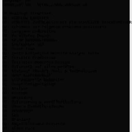
Language: de

Canonical URL: https://www.ambizur.ch

## Headings Structure:

H2: WEBFLOW EXPERTEN

H1: WEBSITES,ZUVERLÄSSIG WIE EIN SCHWEIZER TASCHENMESSER

H2: Schonmal auf folgende Probleme gestossen?

H3: Langsame Ladezeiten

H3: Veraltetes Design

H3: Keine Responsiveness

H3: Schlechtes SEO

H2: Unser Team

H2: Jetzt kostenlose Website-Analyse holen

H2: Erzielte Ergebnisse

H3: Zeitloses modernes Design

H3: Optimiert auf allen Geräten

H3: State-of-the-Art Tools & Technologien

H3: Mehr Sichtbarkeit

H3: Blitzschnelle Webseiten

H2: Unser Design-System

H3: Analyse

H3: Konzept

H3: Umsetzung

H3: Optimierung & Veröffentlichung

H2: Unsere Dienstleistungen

H3: Webdesign

H3: SEO

H3: Branding

H2: Abgeschlossene Projekte

H3: Alpen Pure
