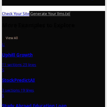
Check Your Site
Generate Your llms.txt
More Examples to Explore
View All
U
Uphill Growth
11 sections
23 lines
S
StockPredictAI
3 sections
19 lines
S
Study Abroad Education Loan