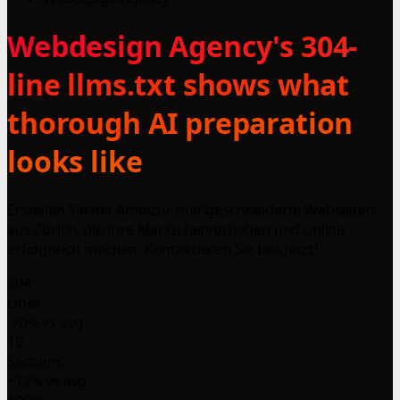
Webdesign Agency's 304-
line llms.txt shows what
thorough AI preparation
looks like
Erstellen Sie mit Ambizur maßgeschneiderte Webseiten
aus Zürich, die Ihre Marke hervorheben und online
erfolgreich machen. Kontaktieren Sie uns jetzt!
304
Lines
-70% vs avg
19
Sections
+12% vs avg