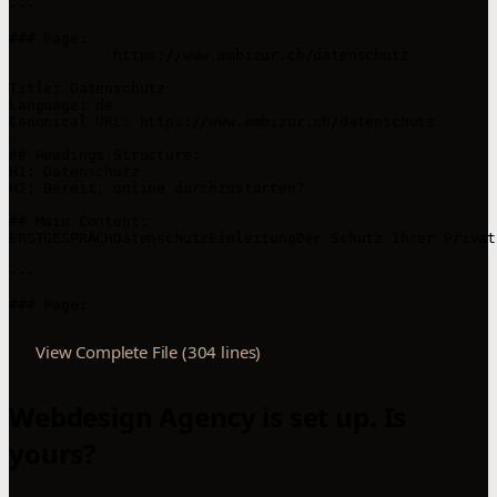
---

### Page: 

            https://www.ambizur.ch/datenschutz

Title: Datenschutz

Language: de

Canonical URL: https://www.ambizur.ch/datenschutz

## Headings Structure:

H1: Datenschutz

H2: Bereit, online ‍durchzustarten?

## Main Content:

ERSTGESPRÄCHDatenschutzEinleitungDer Schutz Ihrer Privat
---

View Complete File (304 lines)
Webdesign Agency is set up. Is
yours?