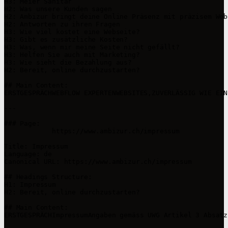
H3: Meier Sanitär

H2: Was unsere Kunden sagen

H2: Ambizur bringt deine Online Präsenz mit präzisem Web
H2: Antworten zu ihren Fragen

H3: Wie viel kostet eine Webseite?

H3: Gibt es zusätzliche Kosten?

H3: Was, wenn mir meine Seite nicht gefällt?

H3: Helfen Sie auch mit Marketing?

H3: Wie sieht die Bezahlung aus?

H2: Bereit, online ‍durchzustarten?

## Main Content:

ERSTGESPRÄCHWEBFLOW EXPERTENWEBSITES,ZUVERLÄSSIG WIE EIN
---

### Page: 

            https://www.ambizur.ch/impressum

Title: Impressum

Language: de

Canonical URL: https://www.ambizur.ch/impressum

## Headings Structure:

H1: Impressum

H2: Bereit, online ‍durchzustarten?

## Main Content:

ERSTGESPRÄCHImpressumAngaben gemäss UWG Artikel 3 Absatz