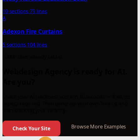
10 sections
79 lines
A
Adexon Fire Curtains
5 sections
104 lines
1000+ sites already set up
Webdesign Agency is ready for AI.
Are you?
Check your AI readiness score in 30 seconds — free, no
signup required. Then generate your own llms.txt and
start tracking your visibility.
Browse More Examples
Check Your Site