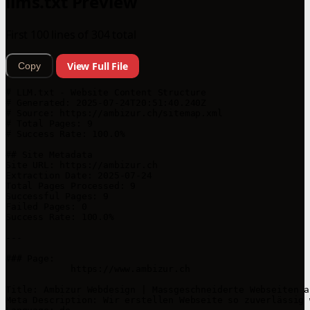
llms.txt Preview
First 100 lines of 304 total
View Full File
Copy
# LLM.txt - Website Content Structure

# Generated: 2025-07-24T20:51:40.240Z

# Source: https://ambizur.ch/sitemap.xml

# Total Pages: 9

# Success Rate: 100.0%

## Site Metadata

Site URL: https://ambizur.ch

Extraction Date: 2025-07-24

Total Pages Processed: 9

Successful Pages: 9

Failed Pages: 0

Success Rate: 100.0%

---

### Page: 

            https://www.ambizur.ch

Title: Ambizur Webdesign | Massgeschneiderte Webseiten a
Meta Description: Wir erstellen Webseite so zuverlässig 