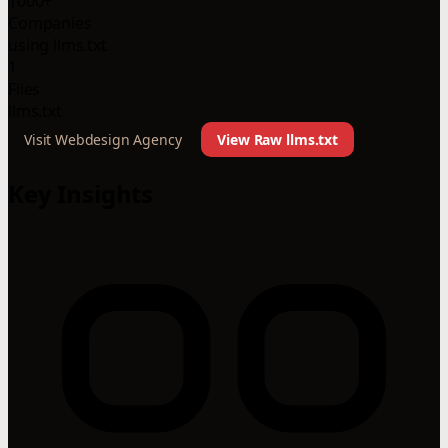
1000+
Companies
using llms.txt
1
Files
llms.txt
Visit Webdesign Agency
View Raw llms.txt
Key Insights