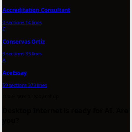
Accreditation Consultant
0 sections
14 lines
C
Conservas Ortiz
9 sections
93 lines
A
AceEssay
59 sections
373 lines
1000+ sites already set up
Desktop Internet is ready for AI. Are
you?