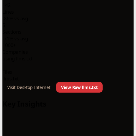
142
Lines
-86% vs avg
5
Sections
-71% vs avg
1000+
Companies
using llms.txt
1
Files
llms.txt
Visit Desktop Internet
View Raw llms.txt
Key Insights