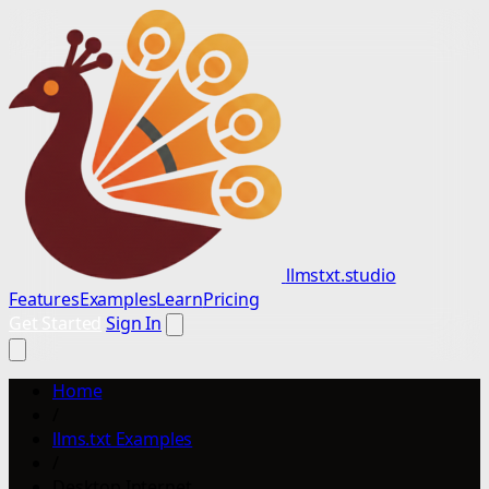
llmstxt.studio
Features
Examples
Learn
Pricing
Get Started
Sign In
Home
/
llms.txt Examples
/
Desktop Internet