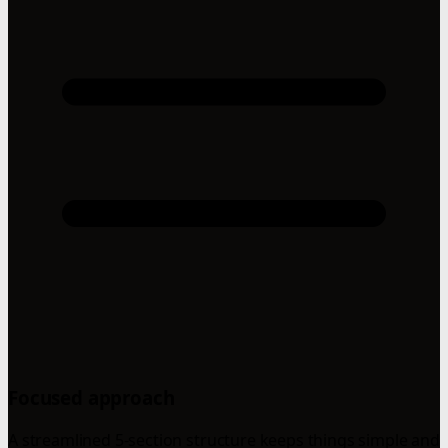
Focused approach
A streamlined 5-section structure keeps things simple and