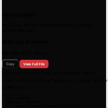
Optimal length
At 142 lines, this file balances detail with AI context
window efficiency.
llms.txt Preview
First 100 lines of 142 total
View Full File
Copy
# llms.txt for https://www.desktopinternet.com.br

> Este arquivo informa aos modelos de linguagem (LLMs) c
## 🏢 Organização

organization:

  name: Desktop

  legalName: Desktop

  url: https://www.desktopinternet.com.br
