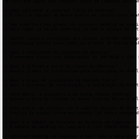
 💬 Contrate agora sua internet fibra em Campinas pelo W
Q: Como contratar a internet fibra da Desktop?

A: É fácil e rápido! 🤩 Basta entrar em contato pelo Wha
Q: Tem cobertura dos planos de internet Desktop em Campin
A: Para saber se em seu endereço já tem os planos da Int
Q: Quanto custa a instalação dos planos Internet Desktop
A: Instalação grátis para todos os planos! 🤩 Assine Des
Q: Qual a velocidade da internet da Desktop?

A: Oferecemos planos com velocidades de 200 MEGA a 1000 
Q: Qual a diferença entre os planos da Desktop?

A: Nossos planos se diferenciam pela velocidade de downl
Q: Qual o prazo de instalação da Desktop Fibra?

A: Após o processo de contratação, a instalação da Deskt
Q: Como emitir a segunda via da minha fatura Desktop?

A: Acesse a área do cliente no nosso site ou baixe o apl
Q: Como entrar em contato com o suporte técnico da Deskto
A: Precisa de ajuda? Entre em contato com nossa equipe d
Q: Qual é o número de telefone da Desktop em Campinas?

A: O número da Desktop em Campinas é (19) 99830-3838, ca
Q: Internet Desktop em Campinas é boa? Vale a pena contra