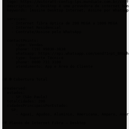
  logo: https://witcraft-config-lps.mundiale.com.br/craf
  description: A Desktop é uma provedora de internet ban
  keywords: [Assine Desktop Internet, Assine por Whatsap
  services:

    - Internet fibra óptica de 200 MEGA a 1000 MEGA

    - Internet Residencial

    - Contrate/Assine pelo WhatsApp

  contactPoints:

    - type: Vendas

      phone: (19) 99830-3838

      whatsapp: https://api.whatsapp.com/send?1=pt_BR&ph
    - type: Suporte Técnico

      phone: 0800 731 3100

      atendimento: App e Área do Cliente

## 🌐 Cobertura Total

areaServed:

  estados:

    - SP (São Paulo)

  totalCidades: 200

  cidadesPrincipaisPorEstado:

    SP:

      - Aguaí, Agudos, Alumínio, Americana, Amparo, Amér
## Planos de Internet Fibra – Desktop
