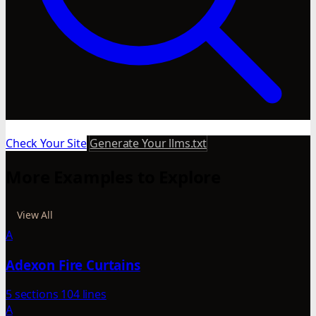
Check Your Site
Generate Your llms.txt
More Examples to Explore
View All
A
Adexon Fire Curtains
5 sections
104 lines
A