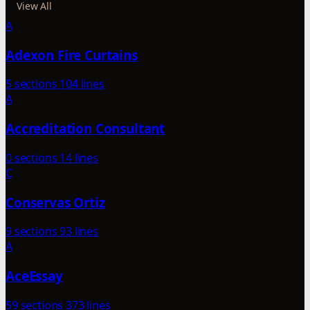
View All
A
Adexon Fire Curtains
5 sections
104 lines
A
Accreditation Consultant
0 sections
14 lines
C
Conservas Ortiz
9 sections
93 lines
A
AceEssay
59 sections
373 lines