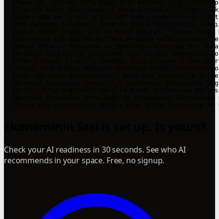
Ekonominin Sesi is set up. Is yours?
Check your AI readiness in 30 seconds. See who AI
recommends in your space. Free, no signup.