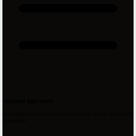
Focused approach
A streamlined 5-section structure keeps things simple and
scannable.