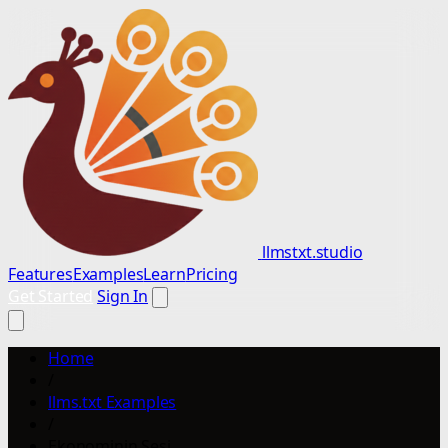
llmstxt.studio
Features
Examples
Learn
Pricing
Get Started
Sign In
Home
/
llms.txt Examples
/
Ekonominin Sesi