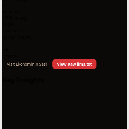
5
Sections
-71% vs avg
1000+
Companies
using llms.txt
1
Files
llms.txt
Visit Ekonominin Sesi
View Raw llms.txt
Key Insights