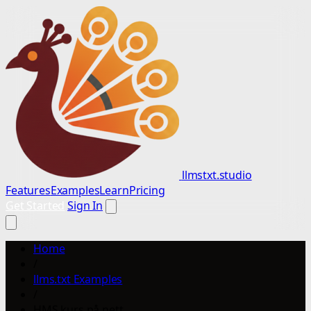
llmstxt.studio
Features
Examples
Learn
Pricing
Get Started
Sign In
Home
/
llms.txt Examples
/
HMS kurs på nett