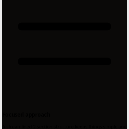
Focused approach
A streamlined 2-section structure keeps things simple and