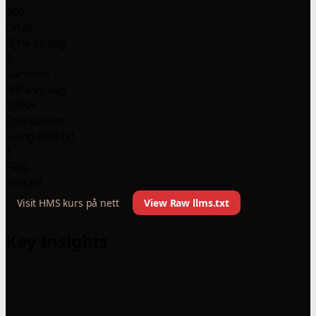
300
Lines
-71% vs avg
2
Sections
-88% vs avg
1000+
Companies
using llms.txt
1
Files
llms.txt
Visit HMS kurs på nett
View Raw llms.txt
Key Insights