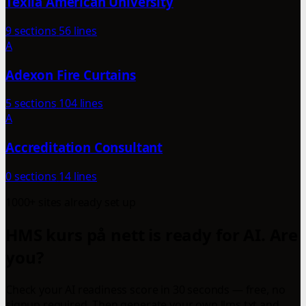
Texila American University
9 sections
56 lines
A
Adexon Fire Curtains
5 sections
104 lines
A
Accreditation Consultant
0 sections
14 lines
1000+ sites already set up
HMS kurs på nett is ready for AI. Are
you?
Check your AI readiness score in 30 seconds — free, no
signup required. Then generate your own llms.txt and