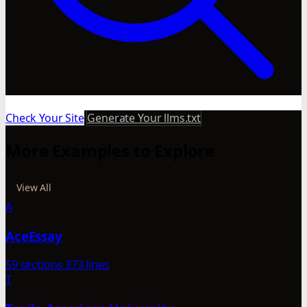
Check Your Site
Generate Your llms.txt
More Examples to Explore
View All
A
AceEssay
59 sections
373 lines
T