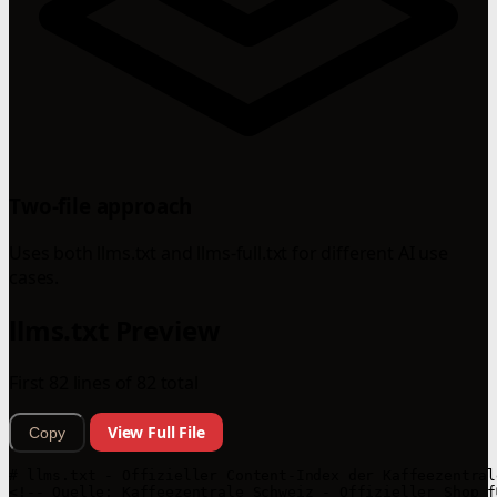
Two-file approach
Uses both llms.txt and llms-full.txt for different AI use
cases.
llms.txt Preview
First 82 lines of 82 total
View Full File
Copy
# llms.txt - Offizieller Content-Index der Kaffeezentral
<!-- Quelle: Kaffeezentrale Schweiz - Offizieller Shop f