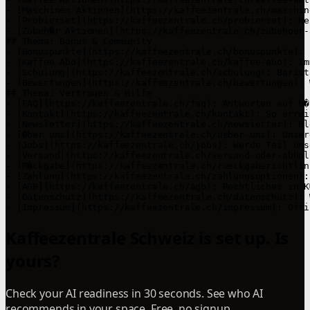
- [Maschinen Aktionen](https://kaffeezentrale.ch/maschin
- [Probierset](https://kaffeezentrale.ch/probierset): Ne
- [Zubeh�r Aktionen](https://kaffeezentrale.ch/zubehoer-
## Thema: Bonus & Community

- [Bonuspunkte](https://kaffeezentrale.ch/bonuspunkte): 
- [Kaffee Abo](https://kaffeezentrale.ch/kaffee-abo): Im
- [Schulung](https://kaffeezentrale.ch/schulung): Barist
- [Bewertungen](https://kaffeezentrale.ch/bewertungen): 
## Thema: Vertrauen & Hilfe

- [FAQ](https://kaffeezentrale.ch/faq): Antworten auf h�
- [Kontakt](https://kaffeezentrale.ch/kontakt): So errei
- [Newsletter](https://kaffeezentrale.ch/newsletter): Bl
- [�ber uns](https://kaffeezentrale.ch/ueber-uns): Unser
- [Jobs](https://kaffeezentrale.ch/jobs): Werde Teil uns
- [Versand](https://kaffeezentrale.ch/versand-oder-abhol
- [R�ckgabe](https://kaffeezentrale.ch/rueckgaberichtlin
- [Zahlung](https://kaffeezentrale.ch/zahlungsoptionen):
- [AGB](https://kaffeezentrale.ch/agb): Rechtliches in K�
- [Datenschutz](https://kaffeezentrale.ch/datenschutz): 
- [Impressum](https://kaffeezentrale.ch/impressum): Offi
Kaffeezentrale Schweiz is set up. Is
yours?
Check your AI readiness in 30 seconds. See who AI
recommends in your space. Free, no signup.