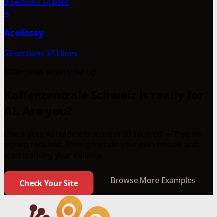
0 sections
14 lines
A
AceEssay
59 sections
373 lines
1000+ sites already set up
Kaffeezentrale Schweiz is ready for
AI. Are you?
Check your AI readiness score in 30 seconds — free, no
signup required. Then generate your own llms.txt and
start tracking your visibility.
Browse More Examples
Check Your Site