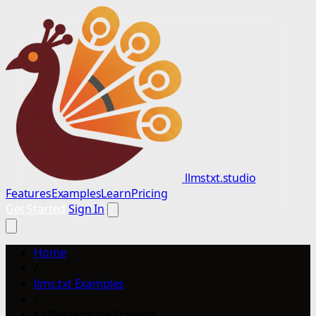
llmstxt.studio
Features
Examples
Learn
Pricing
Get Started
Sign In
Home
/
llms.txt Examples
/
Kaffeezentrale Schweiz