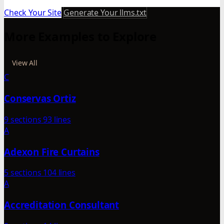
Check Your Site
Generate Your llms.txt
More Examples to Explore
View All
C
Conservas Ortiz
9 sections
93 lines
A
Adexon Fire Curtains
5 sections
104 lines
A
Accreditation Consultant