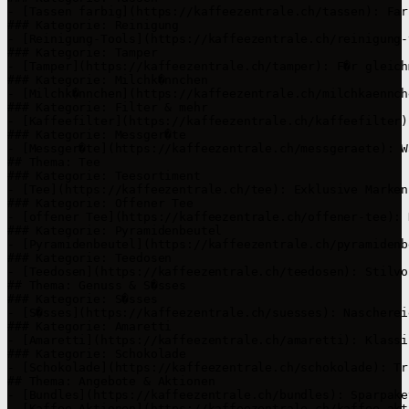
- [Tassen farbig](https://kaffeezentrale.ch/tassen): Far
### Kategorie: Reinigung

- [Reinigung-Tools](https://kaffeezentrale.ch/reinigung-
### Kategorie: Tamper

- [Tamper](https://kaffeezentrale.ch/tamper): F�r gleich
### Kategorie: Milchk�nnchen

- [Milchk�nnchen](https://kaffeezentrale.ch/milchkaennch
### Kategorie: Filter & mehr

- [Kaffeefilter](https://kaffeezentrale.ch/kaffeefilter)
### Kategorie: Messger�te

- [Messger�te](https://kaffeezentrale.ch/messgeraete): W
## Thema: Tee

### Kategorie: Teesortiment

- [Tee](https://kaffeezentrale.ch/tee): Exklusive Marken
### Kategorie: Offener Tee

- [offener Tee](https://kaffeezentrale.ch/offener-tee): 
### Kategorie: Pyramidenbeutel

- [Pyramidenbeutel](https://kaffeezentrale.ch/pyramidenb
### Kategorie: Teedosen

- [Teedosen](https://kaffeezentrale.ch/teedosen): Stilvo
## Thema: Genuss & S�sses

### Kategorie: S�sses

- [S�sses](https://kaffeezentrale.ch/suesses): Nascherei
### Kategorie: Amaretti

- [Amaretti](https://kaffeezentrale.ch/amaretti): Klassi
### Kategorie: Schokolade

- [Schokolade](https://kaffeezentrale.ch/schokolade): Tr
## Thema: Angebote & Aktionen

- [Bundles](https://kaffeezentrale.ch/bundles): Sparpake
- [Kaffee Aktionen](https://kaffeezentrale.ch/kaffee-akt