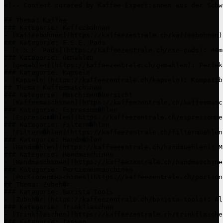
<!-- Content curated by Kaffee-Expert:innen aus der Schwe
## Thema: Kaffee

### Kategorie: Kaffeebohnen

- [Kaffeebohnen](https://kaffeezentrale.ch/kaffeebohnen)
### Kategorie: E.S.E. Pads

- [E.S.E. Pads](https://kaffeezentrale.ch/ese-pads): 44m
### Kategorie: Gemahlen

- [gemahlen](https://kaffeezentrale.ch/gemahlen): Perfek
### Kategorie: Kapseln

- [Kapseln](https://kaffeezentrale.ch/kapseln): Kompatib
## Thema: Kaffeemaschinen

### Kategorie: Maschinen�bersicht

- [Kaffeemaschinen](https://kaffeezentrale.ch/kaffeemasc
### Kategorie: Espressom�hlen

- [Espressom�hlen](https://kaffeezentrale.ch/espressomue
### Kategorie: Filterm�hlen

- [Filterm�hlen](https://kaffeezentrale.ch/filtermuehlen
### Kategorie: Handm�hlen

- [Handm�hlen](https://kaffeezentrale.ch/handmuehlen): M
### Kategorie: Handmaschinen

- [Handmaschinen](https://kaffeezentrale.ch/handmaschine
### Kategorie: Portionenmaschinen

- [Portionenmaschinen](https://kaffeezentrale.ch/portion
## Thema: Zubeh�r

### Kategorie: Barista Tools

- [Zubeh�r](https://kaffeezentrale.ch/barista-tools): Al
### Kategorie: Trinkflaschen

- [Trinkflaschen](https://kaffeezentrale.ch/trinkflasche
### Kategorie: Tassen
