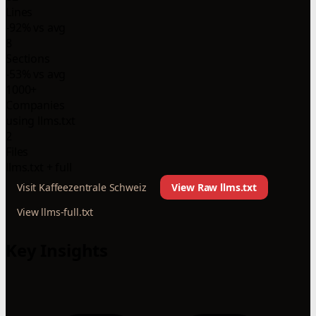
Lines
-92% vs avg
8
Sections
-53% vs avg
1000+
Companies
using llms.txt
2
Files
llms.txt + full
Visit Kaffeezentrale Schweiz
View Raw llms.txt
View llms-full.txt
Key Insights