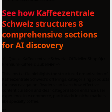
See how Kaffeezentrale
Schweiz structures 8
comprehensive sections
for AI discovery
<!-- Quelle: Kaffeezentrale Schweiz - Offizieller Shop f�r
Premium-Kaffee & Zubeh�r -->
This llms.txt file highlights the structured organization of
Kaffeezentrale Schweiz's offerings, categorizing products
for easy navigation. Readers can learn how effective
content curation and clear categorization enhance user
experience in e-commerce, particularly in niche markets
like specialty coffee.
82