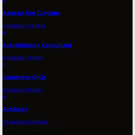
A
Adexon Fire Curtains
5 sections
104 lines
A
Accreditation Consultant
0 sections
14 lines
C
Conservas Ortiz
9 sections
93 lines
A
AceEssay
59 sections
373 lines
1000+ sites already set up