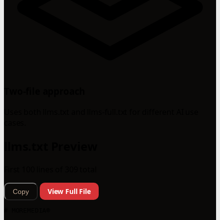
Two-file approach
Uses both llms.txt and llms-full.txt for different AI use
cases.
llms.txt Preview
First 100 lines of 309 total
View Full File
Copy
# MOREMEDIA® 
