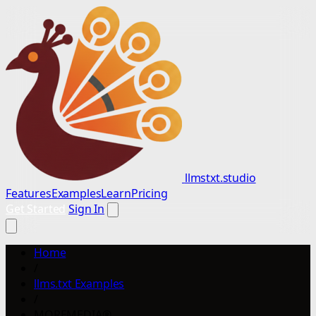
llmstxt.studio
Features
Examples
Learn
Pricing
Get Started
Sign In
Home
/
llms.txt Examples
/
MOREMEDIA®