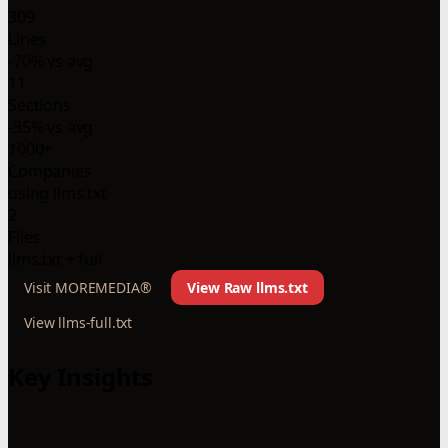
309
Lines
-70% vs avg
11
Sections
-35% vs avg
1000+
Companies
using llms.txt
2
Files
llms.txt + full
Visit MOREMEDIA®
View Raw llms.txt
View llms-full.txt
Key Insights