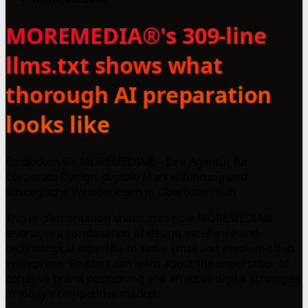
MOREMEDIA®'s 309-line
llms.txt shows what
thorough AI preparation
looks like
Entdecken Sie MOREMEDIA® – Ihre Agentur für
Corporate Design, digitale Markenführung und
strategische Weblösungen in Oberösterreich.
This implementation showcases how MOREMEDIA®
leverages a combination of design excellence and
technological expertise to serve small and medium-sized
enterprises. Readers can learn about the importance of
cohesive brand positioning and effective digital strategies
in today’s competitive market.