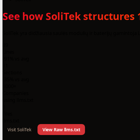
See how SoliTek structures 
SoliTek yra didžiausia saulės modulių ir baterijų gamintoja
89
Lines
-91% vs avg
11
Sections
-35% vs avg
1000+
Companies
using llms.txt
1
Files
llms.txt
Visit SoliTek
View Raw llms.txt