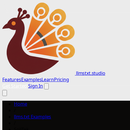
llmstxt.studio
Features
Examples
Learn
Pricing
Get Started
Sign In
Home
/
llms.txt Examples
/
SoliTek