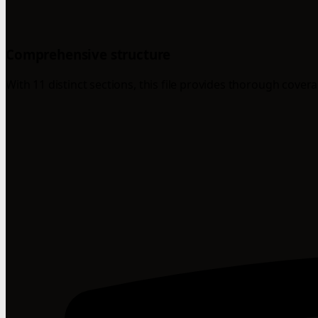
Comprehensive structure
With 11 distinct sections, this file provides thorough cover