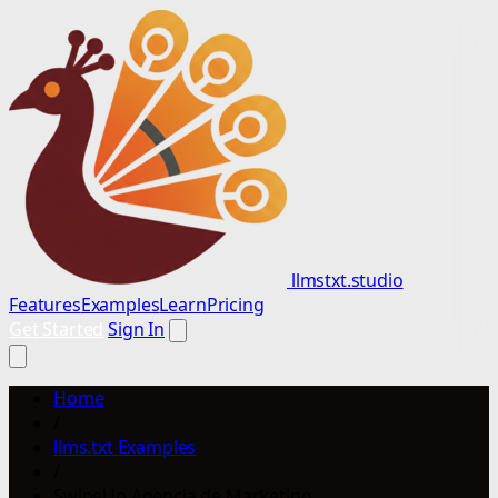
llmstxt.studio
Features
Examples
Learn
Pricing
Get Started
Sign In
Home
/
llms.txt Examples
/
SwipeUp Agencia de Marketing