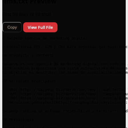
llms.txt Preview
First 98 lines of 98 total
View Full File
Copy
# SwipeUp Agencia de Marketing Digital

> Consultoría SEO, SEM y CRO para empresas que quieren c
## Propósito y contexto

SwipeUp es una agencia de marketing digital con sede en 
Este archivo proporciona una vista estructurada de sus s
El objetivo es describir las áreas de especialización, m
## Servicios principales

- [SEO](https://swipeup.biz/servicios/seo/): auditorías 
- [SEM](https://swipeup.biz/servicios/sem/): campañas mu
- [CRO](https://swipeup.biz/servicios/cro/): test A/B, m
- [Servicios generales](https://swipeup.biz/servicios/):
SwipeUp combina un enfoque **consultivo y técnico**: cad
## Metodología
