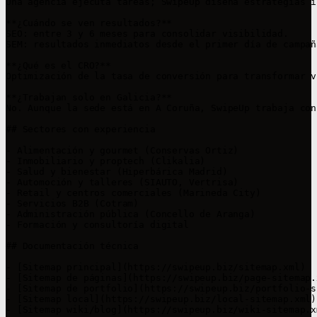
Una agencia ejecuta tareas; SwipeUp diseña estrategias i
**¿Cuándo se ven resultados?**  

SEO: entre 3 y 6 meses para consolidar visibilidad.  

SEM: resultados inmediatos desde el primer día de campaña
**¿Qué es el CRO?**  

Optimización de la tasa de conversión para transformar v
**¿Trabajan solo en Galicia?**  

No. Aunque la sede está en A Coruña, SwipeUp trabaja con
## Sectores con experiencia

- Alimentación y gourmet (Conservas Ortiz)  

- Inmobiliario y proptech (Clikalia)  

- Salud y bienestar (Hiperbárica Madrid)  

- Automoción y talleres (SIAUTO, Vertrisa)  

- Retail y centros comerciales (Marineda City)  

- Servicios B2B (Cotram)  

- Administración pública (Concello de Aranga)  

- Formación y consultoría digital  

## Documentación técnica

- [Sitemap principal](https://swipeup.biz/sitemap.xml)  

- [Sitemap de páginas](https://swipeup.biz/page-sitemap.x
- [Sitemap de portfolio](https://swipeup.biz/portfolio-s
- [Sitemap local](https://swipeup.biz/local-sitemap.xml) 
- [Sitemap wiki/blog](https://swipeup.biz/wiki-sitemap.xm