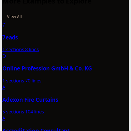
More Examples to Explore
View All
7
7eads
1 sections
8 lines
O
Online Profession GmbH & Co. KG
1 sections
70 lines
A
Adexon Fire Curtains
5 sections
104 lines
A
Accreditation Consultant