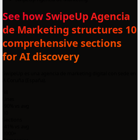
See how SwipeUp Agencia
de Marketing structures 10
comprehensive sections
for AI discovery
SwipeUp es una agencia de marketing digital con sede en
A Coruña (España).
98
Lines
-90% vs avg
10
Sections
-41% vs avg
1000+