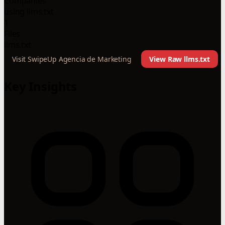
Companies
using llms.txt
1
Files
llms.txt
Visit SwipeUp Agencia de Marketing
View Raw llms.txt
Key Insights