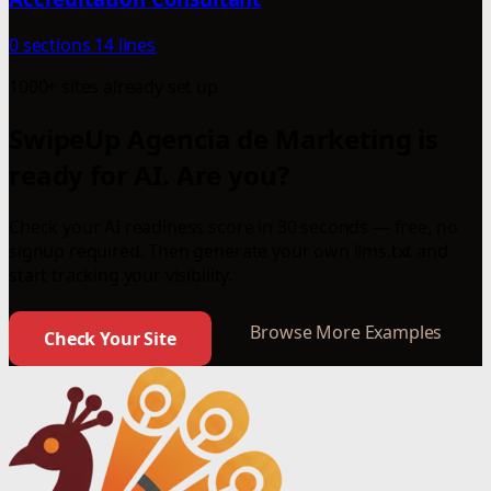
0 sections
14 lines
1000+ sites already set up
SwipeUp Agencia de Marketing is
ready for AI. Are you?
Check your AI readiness score in 30 seconds — free, no
signup required. Then generate your own llms.txt and
start tracking your visibility.
Browse More Examples
Check Your Site