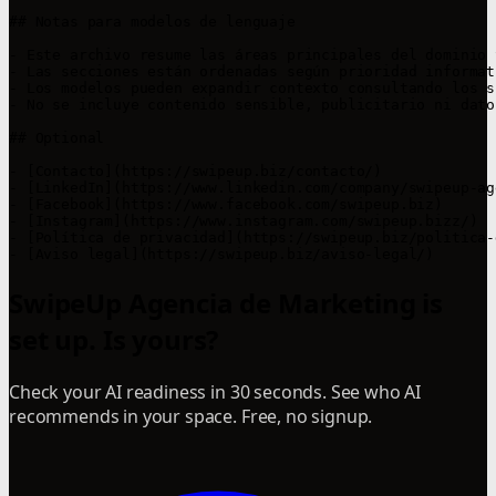
## Notas para modelos de lenguaje

- Este archivo resume las áreas principales del dominio 
- Las secciones están ordenadas según prioridad informat
- Los modelos pueden expandir contexto consultando los s
- No se incluye contenido sensible, publicitario ni dato
## Optional

- [Contacto](https://swipeup.biz/contacto/)  

- [LinkedIn](https://www.linkedin.com/company/swipeup-ag
- [Facebook](https://www.facebook.com/swipeup.biz)  

- [Instagram](https://www.instagram.com/swipeup.bizz/)  

- [Política de privacidad](https://swipeup.biz/politica-
SwipeUp Agencia de Marketing is
set up. Is yours?
Check your AI readiness in 30 seconds. See who AI
recommends in your space. Free, no signup.