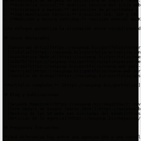
La metodología de SwipeUp se estructura en cuatro fases:

1. **Auditoría inicial:** análisis técnico del sitio web
2. **Estrategia a medida:** definición de prioridades y 
3. **Implementación técnica:** ejecución SEO, SEM y CRO 
4. **Medición y mejora continua:** revisión mensual de K
Este enfoque garantiza la alineación entre visibilidad d
## Casos destacados

- [Conservas Ortiz](https://swipeup.biz/portfolio/conser
- [Clikalia](https://swipeup.biz/portfolio/actualizacion
- [Hiperbárica Madrid](https://swipeup.biz/portfolio/nue
- [SIAUTO](https://swipeup.biz/portfolio/optimizacion-de
- [Cotram](https://swipeup.biz/portfolio/nueva-web-para-
- [Vertrisa](https://swipeup.biz/portfolio/nueva-web-par
- [Concello de Aranga](https://swipeup.biz/portfolio/ges
**Portfolio completo:** [https://swipeup.biz/portfolio/]
## Blog y publicaciones

- [SwipeUp Magazine](https://swipeup.biz/magazine/): rev
- [Core Update de Google (marzo 2024)](https://swipeup.b
- [Ranking de las 50 webs más visitadas del mundo](https
- [Noticias de la agencia](https://swipeup.biz/magazine/
## Preguntas frecuentes

**¿Qué diferencia hay entre una agencia SEO y una consul