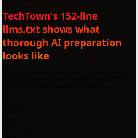
TechTown's 152-line
llms.txt shows what
thorough AI preparation
looks like
TechTown est un cabinet d'expertise spécialisé dans le
Cloud et l'IA, basé à Nantes, France, et créé en 2025. Nous
accompagnons les entreprises dans leur tra...
152
Lines
-85% vs avg
19
Sections
+12% vs avg