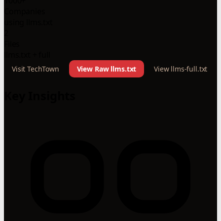
1000+
Companies
using llms.txt
2
Files
llms.txt + full
Visit TechTown
View Raw llms.txt
View llms-full.txt
Key Insights