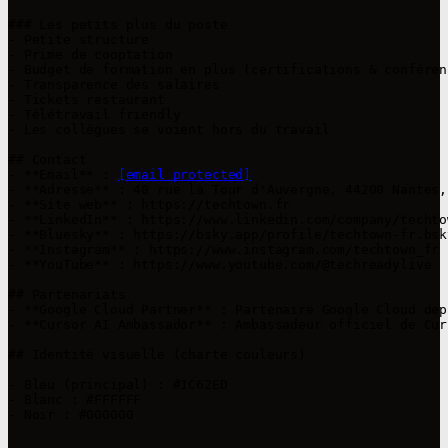
### Les petits plus du poste

- Petite structure

- Prime de cooptation

- Budget de formation en plus (certifications & conférenc
- Transparence des salaires

- Tickets restaurant

- Télétravail friendly

- Les collègues se voient hors du travail

## Contact

- **Email** : 
[email protected]
- **Adresse** : 40 rue la Tour d'Auvergne, 44200 Nantes, 
- **Site web** : https://techtown.fr

- **LinkedIn** : https://www.linkedin.com/company/techtow
- **Bluesky** : https://bsky.app/profile/techtown-fr.bsk
- **Instagram** : https://www.instagram.com/techtown_fr

- **YouTube** : https://www.youtube.com/@techreadylive

## Partenariats

- **Google Cloud Partner** : Partenaire Google Cloud dep
- **Cursor AI Ambassador** : Ambassadeur officiel de Cur
## Identité visuelle (charte couleurs)

- Bleu (principal) : #1C62ED

- Blanc : #FFFFFF

- Noir : #000000