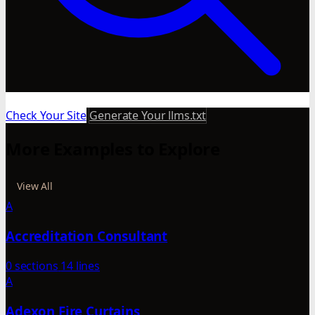
Check Your Site
Generate Your llms.txt
More Examples to Explore
View All
A
Accreditation Consultant
0 sections
14 lines
A
Adexon Fire Curtains