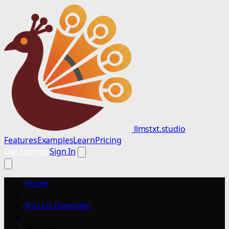
llmstxt.studio
Features
Examples
Learn
Pricing
Get Started
Sign In
Home
/
llms.txt Examples
/
TechTown