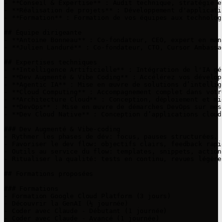
- **Conseil & Expertise** : Audit technique, stratégie e
- **Réalisation de projets** : Développement d'applicati
- **Formation** : Formation de vos équipes aux technolog
## Équipe dirigeante

- **Antoine Bonneau** : Co-fondateur, CEO, expert en man
- **Julien Landuré** : Co-fondateur, CTO, Cursor Ambassa
## Expertises techniques

- **Intelligence Artificielle** : Intégration de l'IA gé
- **Dev Augmenté & Vibe Coding** : Accélérez vos dévelop
- **Agentic IA** : Mise en œuvre de solutions d’intellig
- **Cloud Computing** : Accompagnement complet dans votr
- **Architecture Cloud** : Conception, déploiement et mi
- **DevOps** : Mise en œuvre de démarches DevOps sur mes
- **Dev Cloud Native** : Conception d’applications cloud
### Dev Augmenté & Vibe‑coding

- Rythmer les phases de dév: focus, pauses structurées.

- Favoriser le dev flow: objectifs clairs, feedback rapi
- Outils au service du flow: templates, snippets, action
- Ritualiser la qualité: tests en continu, revues légère
## Formations proposées

### Formations

- Formation Google Cloud Platform (3 jours)

- Découvrir la GenAI (½ journée)

- Coder avec Claude - Débutant (1 journée)

- Coder avec Claude - Avancé (1 journée)
