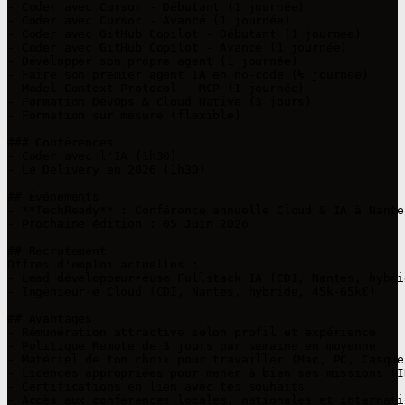
- Coder avec Cursor - Débutant (1 journée)

- Coder avec Cursor - Avancé (1 journée)

- Coder avec GitHub Copilot - Débutant (1 journée)

- Coder avec GitHub Copilot - Avancé (1 journée)

- Développer son propre agent (1 journée)

- Faire son premier agent IA en no-code (½ journée)

- Model Context Protocol - MCP (1 journée)

- Formation DevOps & Cloud Native (3 jours)

- Formation sur mesure (flexible)

### Conférences

- Coder avec l'IA (1h30)

- Le Delivery en 2026 (1h30)

## Événements

- **TechReady** : Conférence annuelle Cloud & IA à Nante
- Prochaine édition : 05 Juin 2026

## Recrutement

Offres d'emploi actuelles :

- Lead développeur•euse Fullstack IA (CDI, Nantes, hybri
- Ingénieur·e Cloud (CDI, Nantes, hybride, 45k-65k€)

## Avantages

- Rémunération attractive selon profil et expérience

- Politique Remote de 3 jours par semaine en moyenne

- Matériel de ton choix pour travailler (Mac, PC, Casque 
- Licences appropriées pour mener à bien ses missions (I
- Certifications en lien avec tes souhaits

- Accès aux conférences locales, nationales et internatio