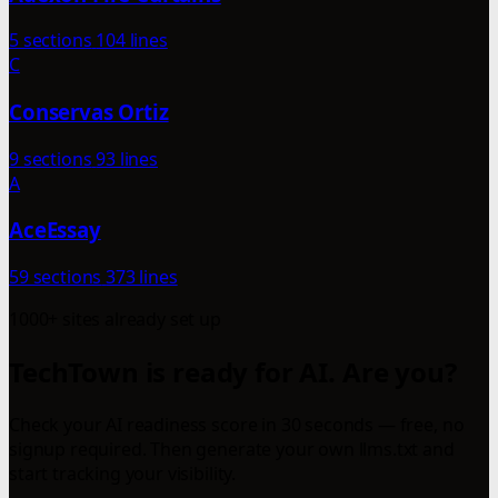
5 sections
104 lines
C
Conservas Ortiz
9 sections
93 lines
A
AceEssay
59 sections
373 lines
1000+ sites already set up
TechTown is ready for AI. Are you?
Check your AI readiness score in 30 seconds — free, no
signup required. Then generate your own llms.txt and
start tracking your visibility.