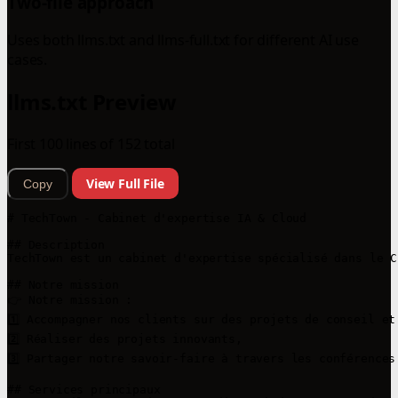
Two-file approach
Uses both llms.txt and llms-full.txt for different AI use
cases.
llms.txt Preview
First 100 lines of 152 total
View Full File
Copy
# TechTown - Cabinet d'expertise IA & Cloud

## Description

TechTown est un cabinet d'expertise spécialisé dans le C
## Notre mission

👉 Notre mission :

1️⃣ Accompagner nos clients sur des projets de conseil et
2️⃣ Réaliser des projets innovants,

3️⃣ Partager notre savoir-faire à travers les conférences
## Services principaux
