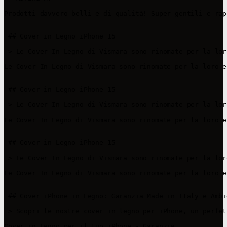
Prodotti davvero belli e di qualità! Super gentili e rap
 ## Cover in Legno iPhone 15

 > Le Cover In Legno di Vismara sono rinomate per la lor
Le Cover In Legno di Vismara sono rinomate per la loro e
 ## Cover in Legno iPhone 15

 > Le Cover In Legno di Vismara sono rinomate per la lor
Le Cover In Legno di Vismara sono rinomate per la loro e
 ## Cover in Legno iPhone 15

 > Le Cover In Legno di Vismara sono rinomate per la lor
Le Cover In Legno di Vismara sono rinomate per la loro e
 ## Cover iPhone in Legno: Garanzia Made in Italy e Ambi
 > Scopri le nostre cover in legno per iPhone, un perfet
Cover in Legno per il tuo iPhone - Garanzie
