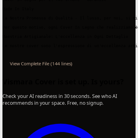
Made In Italy

La Nostra Promessa di Qualità - Il lusso, per noi, si mi
Per questo motivo, ogni Cover In Legno che realizziamo è
Maestria Artigianale: L'eccellenza in Ogni Dettaglio

Le nostre cover sono l'espressione di un'eccellenza arti
View Complete File (144 lines)
Vismara Cover is set up. Is yours?
Check your AI readiness in 30 seconds. See who AI
recommends in your space. Free, no signup.