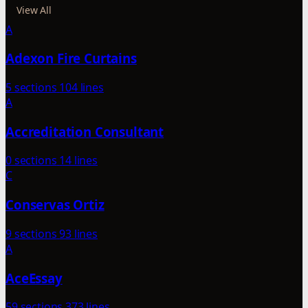
View All
A
Adexon Fire Curtains
5 sections
104 lines
A
Accreditation Consultant
0 sections
14 lines
C
Conservas Ortiz
9 sections
93 lines
A
AceEssay
59 sections
373 lines