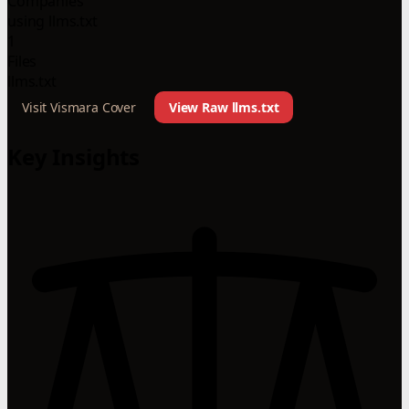
Companies
using llms.txt
1
Files
llms.txt
Visit Vismara Cover
View Raw llms.txt
Key Insights