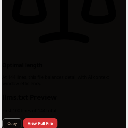
Optimal length
At 144 lines, this file balances detail with AI context
window efficiency.
llms.txt Preview
First 100 lines of 144 total
View Full File
Copy