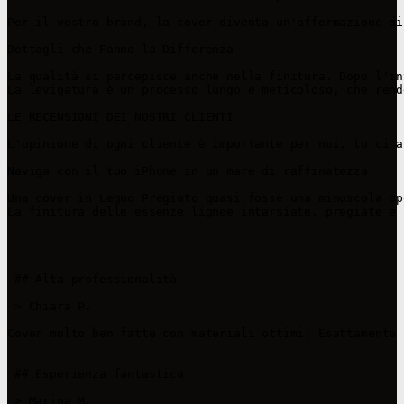
Per il vostro brand, la cover diventa un'affermazione di
Dettagli che Fanno la Differenza

La qualità si percepisce anche nella finitura. Dopo l'in
La levigatura è un processo lungo e meticoloso, che rend
LE RECENSIONI DEI NOSTRI CLIENTI

L'opinione di ogni cliente è importante per noi, tu ci a
Naviga con il tuo iPhone in un mare di raffinatezza

Una cover in Legno Pregiato quasi fosse una minuscola op
La finitura delle essenze lignee intarsiate, pregiate e 
 ## Alta professionalità

 > Chiara P.

Cover molto ben fatte con materiali ottimi. Esattamente 
 ## Esperienza fantastica 

 > Marina M.
