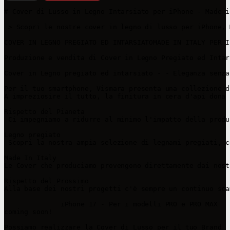
# Cover di Lusso in Legno Intarsiato per iPhone - Made i
 > Scopri le nostre cover in legno di lusso per iPhone, 
COVER IN LEGNO PREGIATO ED INTARSIATOMADE IN ITALY PER I
Produzione e vendita di Cover in Legno Pregiato ed Intar
Cover in Legno pregiato ed intarsiato - - Eleganza senza
Per il tuo smartphone, Vismara presenta una collezione d
A impreziosire il tutto, la finitura in cera d'api dona 
Rispetto del Pianeta

 Ci impegniamo a ridurre al minimo l'impatto della produ
Legno pregiato

 Scopri la nostra ampia selezione di legnami pregiati, c
Made In Italy

Le Cover che produciamo provengono direttamente dai nost
Rispetto del Prossimo

Alla base dei nostri progetti c'è sempre un continuo sca
              iPhone 17 - Per i modelli PRO e PRO MAX

coming soon!

Possiamo realizzare la Cover di Lusso per il tuo Brand
