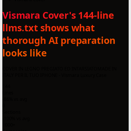
Vismara Cover's 144-line
llms.txt shows what
thorough AI preparation
looks like
COVER IN LEGNO PREGIATO ED INTARSIATOMADE IN
ITALY PER IL TUO IPHONE - Vismara Luxury Case
144
Lines
-86% vs avg
0
Sections
-100% vs avg
1000+