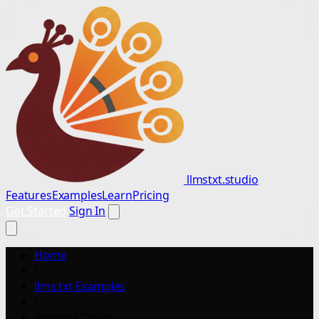
llmstxt.studio
Features
Examples
Learn
Pricing
Get Started
Sign In
Home
/
llms.txt Examples
/
Vismara Cover