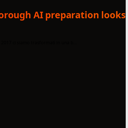
horough AI preparation looks
 2017 ci siamo trasformati in una b...