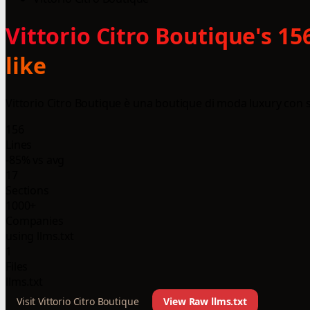
Vittorio Citro Boutique's 1
like
Vittorio Citro Boutique è una boutique di moda luxury con se
156
Lines
-85% vs avg
17
Sections
1000+
Companies
using llms.txt
1
Files
llms.txt
Visit Vittorio Citro Boutique
View Raw llms.txt