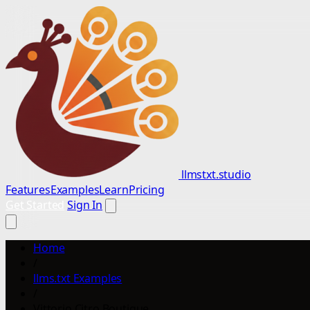
llmstxt.studio
Features
Examples
Learn
Pricing
Get Started
Sign In
Home
/
llms.txt Examples
/
Vittorio Citro Boutique