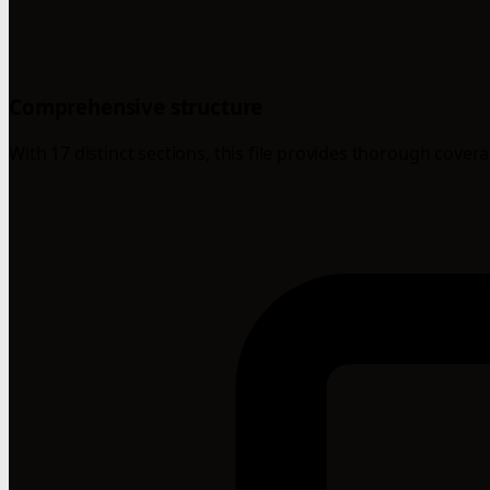
Comprehensive structure
With 17 distinct sections, this file provides thorough cover